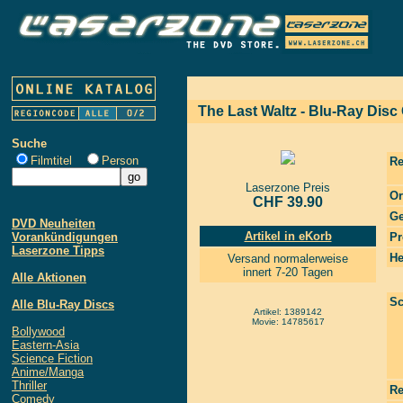
The Last Waltz - Blu-Ray Disc 
Suche
Filmtitel
Person
Re
Laserzone Preis
Or
CHF 39.90
Ge
DVD Neuheiten
Artikel in eKorb
Vorankündigungen
Pr
Laserzone Tipps
He
Versand normalerweise
innert 7-20 Tagen
Alle Aktionen
Sc
Alle Blu-Ray Discs
Artikel: 1389142
Movie: 14785617
Bollywood
Eastern-Asia
Science Fiction
Anime/Manga
Thriller
Re
Comedy