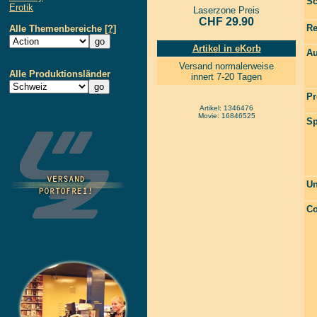
Sc
Erotik
Laserzone Preis
CHF 29.90
Re
Alle Themenbereiche
[?]
Artikel in eKorb
Au
Versand normalerweise
Alle Produktionsländer
innert 7-20 Tagen
Pr
Artikel: 1346476
Movie: 16846525
Sp
Un
Co