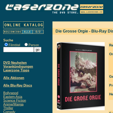
Die Grosse Orgie - Blu-Ray Di
Suche
Filmtitel
Person
Re
Or
DVD Neuheiten
Vorankündigungen
Laserzone Tipps
Ge
Alle Aktionen
Alle Blu-Ray Discs
Pr
Bollywood
He
Eastern-Asia
Science Fiction
Anime/Manga
Thriller
Comedy