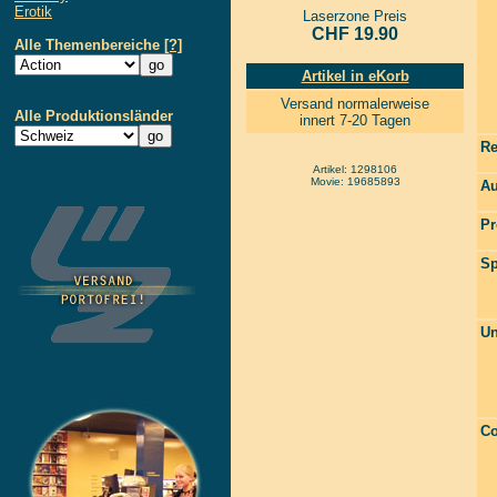
Erotik
Laserzone Preis
CHF 19.90
Alle Themenbereiche
[?]
Artikel in eKorb
Versand normalerweise
Alle Produktionsländer
innert 7-20 Tagen
Re
Artikel: 1298106
Movie: 19685893
Au
Pr
Sp
Un
Co