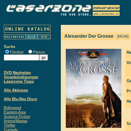
Alexander Der Grosse
[MGM]
Suche
Filmtitel
Person
Re
Or
DVD Neuheiten
Vorankündigungen
Ge
Laserzone Tipps
Alle Aktionen
Pr
Alle Blu-Ray Discs
He
Bollywood
Eastern-Asia
Science Fiction
Anime/Manga
Sc
Thriller
Comedy