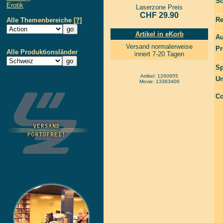
Sc
Erotik
Laserzone Preis
CHF 29.90
Re
Alle Themenbereiche
[?]
Artikel in eKorb
Au
Versand normalerweise
Pr
Alle Produktionsländer
innert 7-20 Tagen
Sp
Artikel: 1260955
Un
Movie: 13363406
Co