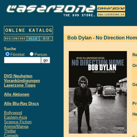
Bob Dylan - No Direction Home
Suche
Filmtitel
Person
Re
Or
DVD Neuheiten
Vorankündigungen
Ge
Laserzone Tipps
Alle Aktionen
Alle Blu-Ray Discs
Pr
Bollywood
He
Eastern-Asia
Science Fiction
Anime/Manga
Thriller
Comedy