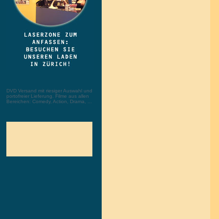
DVD Versand mit riesiger Auswahl und
portofreier Lieferung. Filme aus allen
Bereichen: Comedy, Action, Drama, ...