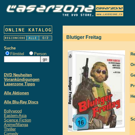
Blutiger Freitag
Suche
Filmtitel
Person
Re
Or
DVD Neuheiten
Ge
Vorankündigungen
Laserzone Tipps
Pr
Alle Aktionen
He
Alle Blu-Ray Discs
Bollywood
Eastern-Asia
Sc
Science Fiction
Anime/Manga
Thriller
Comedy