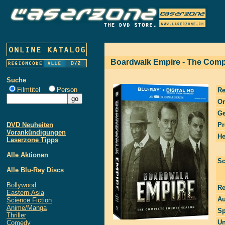
Boardwalk Empire - The Compl
Suche
Filmtitel
Person
Re
Or
Ge
DVD Neuheiten
Pr
Vorankündigungen
He
Laserzone Tipps
Alle Aktionen
Sc
Alle Blu-Ray Discs
Bollywood
Re
Eastern-Asia
Au
Science Fiction
Anime/Manga
Sp
Thriller
Un
Comedy