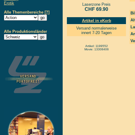
Erotik
Laserzone Preis
CHF 69.90
Alle Themenbereiche
[?]
Bi
Al
Artikel in eKorb
La
Versand normalerweise
Alle Produktionsländer
innert 7-20 Tagen
An
Ve
Artikel: 1199552
Movie: 13308406