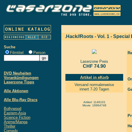
.Hack//Roots - Vol. 1 - Special
Suche
Filmtitel
Person
Re
Laserzone Preis
CHF 74.90
DVD Neuheiten
Artikel in eKorb
Vorankündigungen
Or
Laserzone Tipps
Versand normalerweise
innert 7-20 Tagen
Ge
Alle Aktionen
Alle Blu-Ray Discs
Artikel: 1146101
Movie: 18964748
Bollywood
Eastern-Asia
Pr
Science Fiction
Anime/Manga
He
Thriller
Comedy