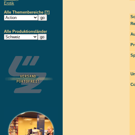
Erotik
Alle Themenbereiche
[?]
Sc
Re
Alle Produktionsländer
Au
Pr
Sp
Un
Co