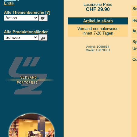
Erotik
Laserzone Preis
Sc
CHF 29.90
Alle Themenbereiche
[?]
Re
Artikel in eKorb
Versand normalerweise
Au
Alle Produktionsländer
innert 7-20 Tagen
Sp
Artikel: 1098664
Un
Movie: 12878331
Co