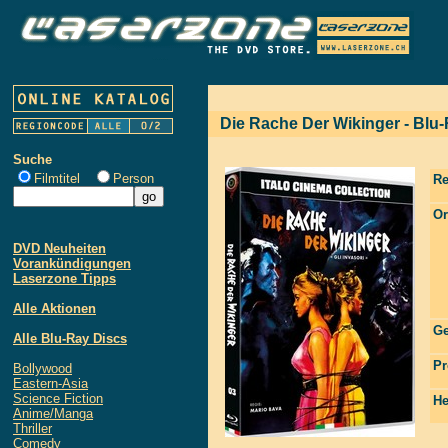
Die Rache Der Wikinger - Blu-R
Suche
Filmtitel
Person
Re
Or
DVD Neuheiten
Vorankündigungen
Laserzone Tipps
Alle Aktionen
Ge
Alle Blu-Ray Discs
Pr
Bollywood
Eastern-Asia
Science Fiction
He
Anime/Manga
Thriller
Comedy