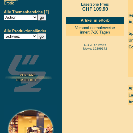
Erotik
Laserzone Preis
CHF 109.90
Alle Themenbereiche
[?]
Re
Artikel in eKorb
Au
Versand normalerweise
Alle Produktionsländer
innert 7-20 Tagen
Sp
Un
Artikel: 1012387
Co
Movie: 16299172
Al
La
An