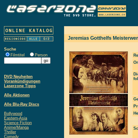
Jeremias Gotthelfs Meisterwe
Suche
Filmtitel
Person
Re
Or
Di
DVD Neuheiten
fo
Vorankündigungen
Laserzone Tipps
Alle Aktionen
Ge
Alle Blu-Ray Discs
Pr
He
Bollywood
Eastern-Asia
Science Fiction
Anime/Manga
Sc
Thriller
Comedy