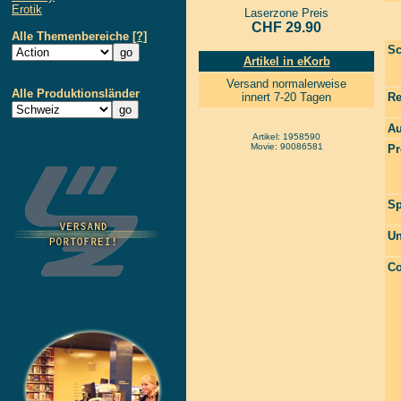
Erotik
Laserzone Preis
CHF 29.90
Alle Themenbereiche
[?]
Sc
Artikel in eKorb
Versand normalerweise
Alle Produktionsländer
innert 7-20 Tagen
Re
Au
Artikel: 1958590
Movie: 90086581
Pr
Sp
Un
Co