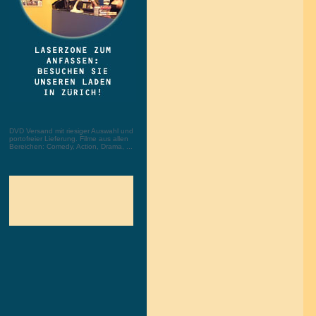
DVD Versand mit riesiger Auswahl und
portofreier Lieferung. Filme aus allen
Bereichen: Comedy, Action, Drama, ...