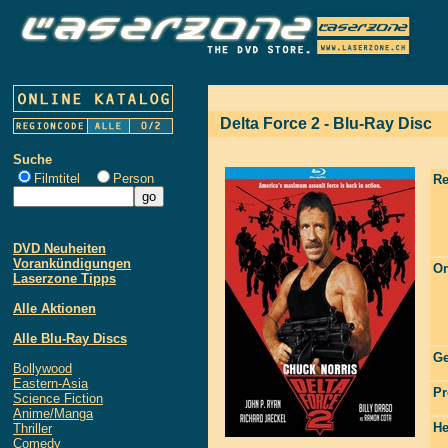
Delta Force 2 - Blu-Ray Disc
Suche
Filmtitel
Person
Re
DVD Neuheiten
Vorankündigungen
Or
Laserzone Tipps
Alle Aktionen
Alle Blu-Ray Discs
Ge
Bollywood
Eastern-Asia
Pr
Science Fiction
Anime/Manga
He
Thriller
Comedy