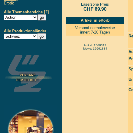
Erotik
Laserzone Preis
CHF 69.90
Alle Themenbereiche
[?]
Artikel in eKorb
Versand normalerweise
Alle Produktionsländer
innert 7-20 Tagen
Re
Artikel: 1568312
Movie: 12661884
Au
Pr
Sp
Un
Co