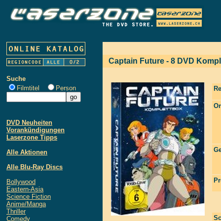
Captain Future - 8 DVD Kompl
Suche
Filmtitel
Person
Re
Or
DVD Neuheiten
Vorankündigungen
Laserzone Tipps
Ge
Alle Aktionen
Alle Blu-Ray Discs
Pr
Bollywood
Eastern-Asia
Science Fiction
Anime/Manga
Thriller
Sc
Comedy