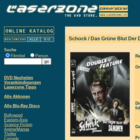
Schock / Das Grüne Blut Der 
Suche
Filmtitel
Person
Re
Or
DVD Neuheiten
Vorankündigungen
Laserzone Tipps
Alle Aktionen
Di
Alle Blu-Ray Discs
fo
Bollywood
Eastern-Asia
Science Fiction
Ge
Anime/Manga
Thriller
Pr
Comedy