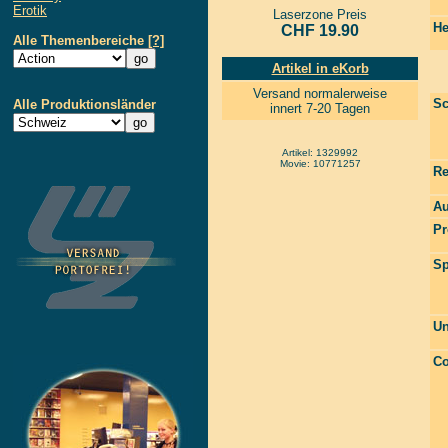
Erotik
Laserzone Preis
He
CHF 19.90
Alle Themenbereiche
[?]
Artikel in eKorb
Versand normalerweise
Sc
Alle Produktionsländer
innert 7-20 Tagen
Artikel: 1329992
Movie: 10771257
Re
Au
Pr
Sp
Un
Co