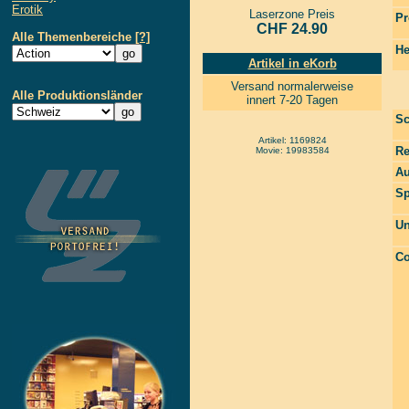
Erotik
Laserzone Preis
Pr
CHF 24.90
Alle Themenbereiche
[?]
He
Artikel in eKorb
Versand normalerweise
Alle Produktionsländer
innert 7-20 Tagen
Sc
Artikel: 1169824
Re
Movie: 19983584
Au
Sp
Un
Co