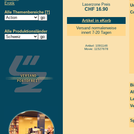
Erotik
Laserzone Preis
Un
CHF 16.90
Alle Themenbereiche
[?]
Co
Artikel in eKorb
Versand normalerweise
Alle Produktionsländer
innert 7-20 Tagen
Artikel: 1091146
Movie: 11527678
Bi
Al
La
Ve
Sp