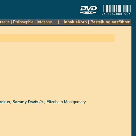
tseite
|
Philosophie
|
Infozone
|
Inhalt eKorb
|
Bestellung ausführen
ackus
,
Sammy Davis Jr.
,
Elizabeth Montgomery