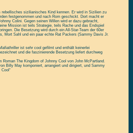
ls rebellisches sizilianisches Kind kennen. Er wird in Sizilien zu
hörden festgenommen und nach Rom geschickt. Dort macht er
hnny Colini. Gegen seinen Willen wird er dazu gebracht,
eine Mission ist teils Strategie, teils Rache und das Endspiel
u bringen. Die Besetzung wird durch ein All-Star-Team der 60er
kus, Mort Sahl und ein paar echte Rat Packers (Sammy Davis Jr.
iathriller ist sehr cool gefilmt und enthält keinerlei
gezeichnet und die faszinierende Besetzung liefert durchweg
em Roman The Kingdom of Johnny Cool von John McPartland.
n Billy May komponiert, arrangiert und dirigiert, und Sammy
 Cool“
tain yourself!