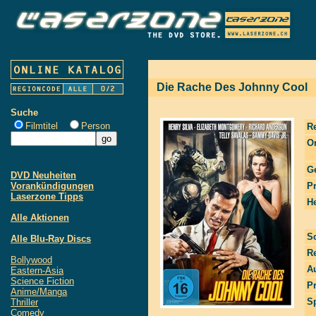
Die Rache Des Johnny Cool
Suche
Filmtitel
Person
R
Or
G
DVD Neuheiten
Vorankündigungen
P
Laserzone Tipps
He
Alle Aktionen
S
Alle Blu-Ray Discs
R
Bollywood
Au
Eastern-Asia
Science Fiction
P
Anime/Manga
S
Thriller
Comedy