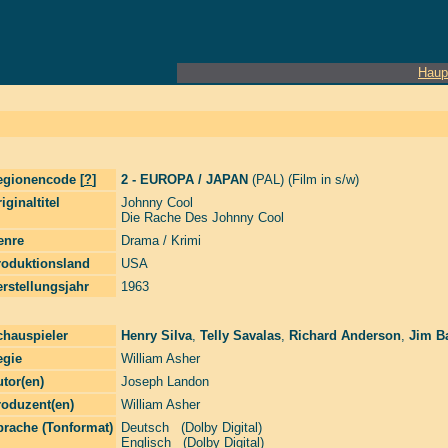
Haup
egionencode [
?
]
2 - EUROPA / JAPAN
(PAL) (Film in s/w)
iginaltitel
Johnny Cool
Die Rache Des Johnny Cool
enre
Drama / Krimi
roduktionsland
USA
rstellungsjahr
1963
chauspieler
Henry Silva
,
Telly Savalas
,
Richard Anderson
,
Jim B
egie
William Asher
tor(en)
Joseph Landon
roduzent(en)
William Asher
prache (Tonformat)
Deutsch (Dolby Digital)
Englisch (Dolby Digital)