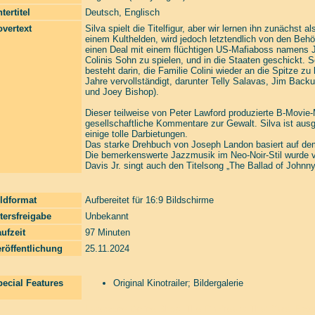
tertitel
Deutsch, Englisch
vertext
Silva spielt die Titelfigur, aber wir lernen ihn zunächst a
einem Kulthelden, wird jedoch letztendlich von den Be
einen Deal mit einem flüchtigen US-Mafiaboss namens Jo
Colinis Sohn zu spielen, und in die Staaten geschickt. S
besteht darin, die Familie Colini wieder an die Spitze z
Jahre vervollständigt, darunter Telly Salavas, Jim Bac
und Joey Bishop).
Dieser teilweise von Peter Lawford produzierte B-Movie-Maf
gesellschaftliche Kommentare zur Gewalt. Silva ist aus
einige tolle Darbietungen.
Das starke Drehbuch von Joseph Landon basiert auf d
Die bemerkenswerte Jazzmusik im Neo-Noir-Stil wurde vo
Davis Jr. singt auch den Titelsong „The Ballad of Johnny
ldformat
Aufbereitet für 16:9 Bildschirme
tersfreigabe
Unbekannt
ufzeit
97 Minuten
röffentlichung
25.11.2024
ecial Features
Original Kinotrailer; Bildergalerie
Laserzone Online Shop. The Filmfreaks That Care. Enter