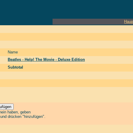
Haup
Name
Beatles - Help! The Movie - Deluxe Edition
Subtotal
chein haben, geben
n und drücken "hinzufügen".