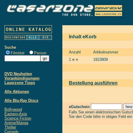
Inhalt eKorb
Suche
Anzahl
Artikelnummer
Filmtitel
Person
1
1923809
DVD Neuheiten
Vorankündigungen
Laserzone Tipps
Bestellung ausführen
Alle Aktionen
Alle Blu-Ray Discs
eGutschein
Bollywood
Falls Sie einen elektronischen Guts
Eastern-Asia
Sie den Code bitte in obiges Feld ei
Science Fiction
Anime/Manga
Thriller
Comedy