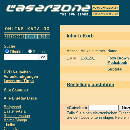
Inhalt eKorb
Suche
Anzahl
Artikelnummer
Name
Filmtitel
Person
1
1681201
Foxy Brown 
Mediabook
Subtotal
DVD Neuheiten
Vorankündigungen
Laserzone Tipps
Bestellung ausführen
Alle Aktionen
Alle Blu-Ray Discs
Bollywood
eGutschein
Eastern-Asia
Falls Sie einen elektronischen Gutsc
Science Fiction
Sie den Code bitte in obiges Feld ein
Anime/Manga
Thriller
Comedy