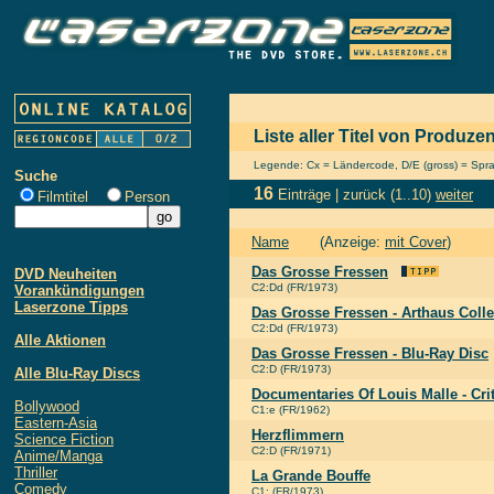
Liste aller Titel von Produze
Legende: Cx = Ländercode, D/E (gross) = Sprach
Suche
16
Einträge |
zurück
(1..10)
weiter
Filmtitel
Person
Name
(Anzeige:
mit Cover
)
Das Grosse Fressen
DVD Neuheiten
C2:Dd (FR/1973)
Vorankündigungen
Laserzone Tipps
Das Grosse Fressen - Arthaus Colle
C2:Dd (FR/1973)
Alle Aktionen
Das Grosse Fressen - Blu-Ray Disc
C2:D (FR/1973)
Alle Blu-Ray Discs
Documentaries Of Louis Malle - Crit
Bollywood
C1:e (FR/1962)
Eastern-Asia
Herzflimmern
Science Fiction
C2:D (FR/1971)
Anime/Manga
Thriller
La Grande Bouffe
Comedy
C1: (FR/1973)