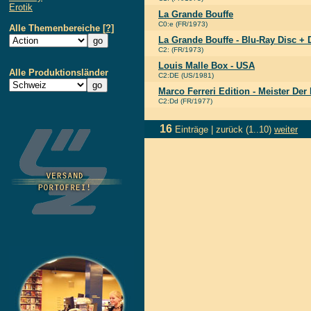
Erotik
La Grande Bouffe
C0:e (FR/1973)
Alle Themenbereiche
[?]
La Grande Bouffe - Blu-Ray Disc +
C2: (FR/1973)
Louis Malle Box - USA
Alle Produktionsländer
C2:DE (US/1981)
Marco Ferreri Edition - Meister Der
C2:Dd (FR/1977)
16
Einträge |
zurück
(1..10)
weiter