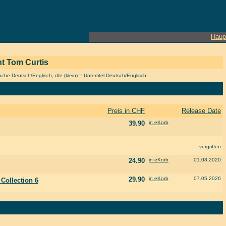
Haup
nt Tom Curtis
he Deutsch/Englisch, d/e (klein) = Untertitel Deutsch/Englisch
Preis in CHF
Release Date
39.90
in eKorb
vergriffen
24.90
in eKorb
01.08.2020
29.90
in eKorb
07.05.2026
l Collection 6