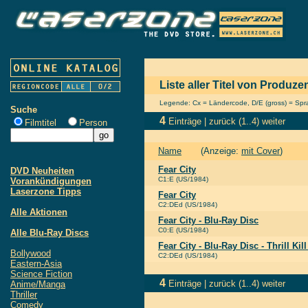
Liste aller Titel von Produze
Legende: Cx = Ländercode, D/E (gross) = Sprac
Suche
4
Einträge |
zurück
(1..4)
weiter
Filmtitel
Person
Name
(Anzeige:
mit Cover
)
Fear City
DVD Neuheiten
C1:E (US/1984)
Vorankündigungen
Laserzone Tipps
Fear City
C2:DEd (US/1984)
Alle Aktionen
Fear City - Blu-Ray Disc
C0:E (US/1984)
Alle Blu-Ray Discs
Fear City - Blu-Ray Disc - Thrill Kil
Bollywood
C2:DEd (US/1984)
Eastern-Asia
Science Fiction
4
Einträge |
zurück
(1..4)
weiter
Anime/Manga
Thriller
Comedy