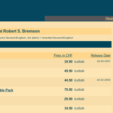
Haup
ent Robert S. Bremson
he Deutsch/Englisch, d/e (klein) = Untertitel Deutsch/Englisch
Preis in CHF
Release Date
19.90
in eKorb
18.09.2007
49.90
in eKorb
44.90
in eKorb
24.02.2003
79.90
in eKorb
uble Pack
29.90
in eKorb
34.90
in eKorb