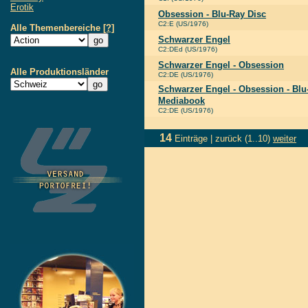
Erotik
Obsession - Blu-Ray Disc
C2:E (US/1976)
Alle Themenbereiche
[?]
Schwarzer Engel
C2:DEd (US/1976)
Schwarzer Engel - Obsession
Alle Produktionsländer
C2:DE (US/1976)
Schwarzer Engel - Obsession - Blu
Mediabook
C2:DE (US/1976)
14
Einträge |
zurück
(1..10)
weiter