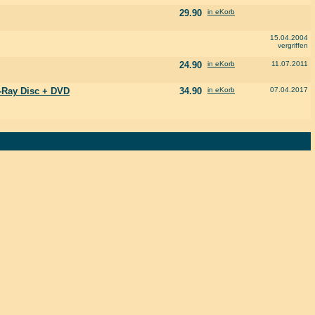
29.90
in eKorb
15.04.2004
vergriffen
24.90
in eKorb
11.07.2011
-Ray Disc + DVD
34.90
in eKorb
07.04.2017