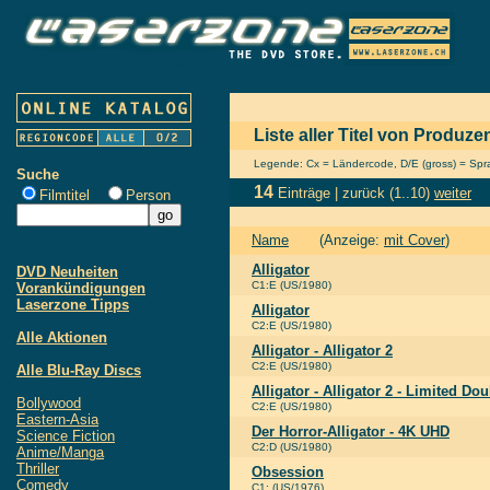
Liste aller Titel von Produz
Legende: Cx = Ländercode, D/E (gross) = Sprac
Suche
14
Einträge |
zurück
(1..10)
weiter
Filmtitel
Person
Name
(Anzeige:
mit Cover
)
Alligator
DVD Neuheiten
C1:E (US/1980)
Vorankündigungen
Laserzone Tipps
Alligator
C2:E (US/1980)
Alle Aktionen
Alligator - Alligator 2
C2:E (US/1980)
Alle Blu-Ray Discs
Alligator - Alligator 2 - Limited Do
Bollywood
C2:E (US/1980)
Eastern-Asia
Der Horror-Alligator - 4K UHD
Science Fiction
C2:D (US/1980)
Anime/Manga
Thriller
Obsession
Comedy
C1: (US/1976)