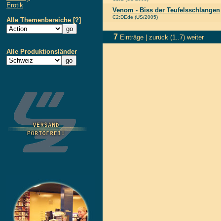
Erotik
Venom - Biss der Teufelsschlangen
C2:DEde (US/2005)
Alle Themenbereiche
[?]
7
Einträge |
zurück
(1..7)
weiter
Alle Produktionsländer