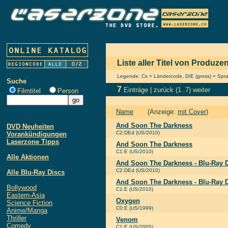
Liste aller Titel von Produz
Legende: Cx = Ländercode, D/E (gross) = Sprach
Suche
7
Einträge |
zurück
(1..7)
weiter
Filmtitel
Person
Name
(Anzeige:
mit Cover
)
And Soon The Darkness
DVD Neuheiten
C2:DEd (US/2010)
Vorankündigungen
Laserzone Tipps
And Soon The Darkness
C1:E (US/2010)
Alle Aktionen
And Soon The Darkness - Blu-Ray 
C2:DEd (US/2010)
Alle Blu-Ray Discs
And Soon The Darkness - Blu-Ray 
Bollywood
C1:E (US/2010)
Eastern-Asia
Oxygen
Science Fiction
C0:E (US/1999)
Anime/Manga
Thriller
Venom
Comedy
C1:E (US/2005)