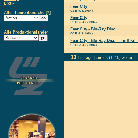
Erotik
Fear City
C1:E (US/1984)
Alle Themenbereiche
[?]
Fear City
C2:DEd (US/1984)
Fear City - Blu-Ray Disc
Alle Produktionsländer
C0:E (US/1984)
Fear City - Blu-Ray Disc - Thrill Kill
C2:DEd (US/1984)
13
Einträge |
zurück
(1..10)
weiter