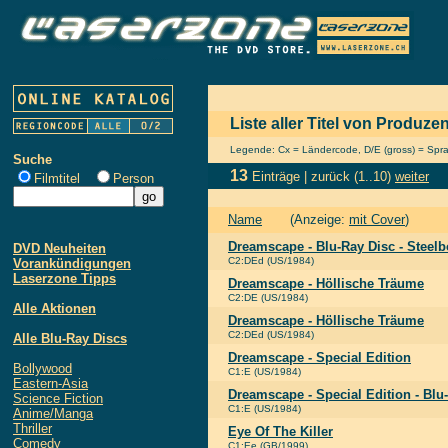
Liste aller Titel von Produz
Legende: Cx = Ländercode, D/E (gross) = Sprach
Suche
13
Einträge |
zurück
(1..10)
weiter
Filmtitel
Person
Name
(Anzeige:
mit Cover
)
Dreamscape - Blu-Ray Disc - Steelb
DVD Neuheiten
C2:DEd (US/1984)
Vorankündigungen
Laserzone Tipps
Dreamscape - Höllische Träume
C2:DE (US/1984)
Alle Aktionen
Dreamscape - Höllische Träume
C2:DEd (US/1984)
Alle Blu-Ray Discs
Dreamscape - Special Edition
Bollywood
C1:E (US/1984)
Eastern-Asia
Dreamscape - Special Edition - Blu
Science Fiction
C1:E (US/1984)
Anime/Manga
Thriller
Eye Of The Killer
Comedy
C1:Ee (GB/1999)