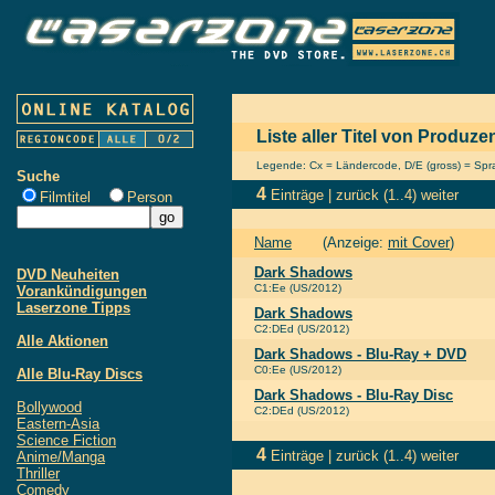
Liste aller Titel von Produz
Legende: Cx = Ländercode, D/E (gross) = Sprac
Suche
4
Einträge |
zurück
(1..4)
weiter
Filmtitel
Person
Name
(Anzeige:
mit Cover
)
Dark Shadows
DVD Neuheiten
C1:Ee (US/2012)
Vorankündigungen
Laserzone Tipps
Dark Shadows
C2:DEd (US/2012)
Alle Aktionen
Dark Shadows - Blu-Ray + DVD
C0:Ee (US/2012)
Alle Blu-Ray Discs
Dark Shadows - Blu-Ray Disc
Bollywood
C2:DEd (US/2012)
Eastern-Asia
Science Fiction
4
Einträge |
zurück
(1..4)
weiter
Anime/Manga
Thriller
Comedy