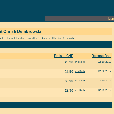
Haup
ent Christi Dembrowski
he Deutsch/Englisch, d/e (klein) = Untertitel Deutsch/Englisch
Preis in CHF
Release Date
29.90
in eKorb
02.10.2012
19.90
in eKorb
12.09.2012
39.90
in eKorb
02.10.2012
29.90
in eKorb
12.09.2012