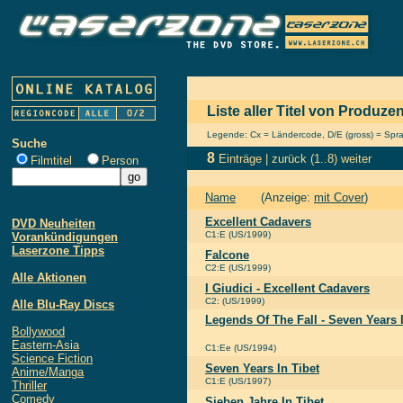
Liste aller Titel von Produze
Legende: Cx = Ländercode, D/E (gross) = Sprach
Suche
8
Einträge |
zurück
(1..8)
weiter
Filmtitel
Person
Name
(Anzeige:
mit Cover
)
Excellent Cadavers
DVD Neuheiten
C1:E (US/1999)
Vorankündigungen
Laserzone Tipps
Falcone
C2:E (US/1999)
Alle Aktionen
I Giudici - Excellent Cadavers
C2: (US/1999)
Alle Blu-Ray Discs
Legends Of The Fall - Seven Years I
Bollywood
Eastern-Asia
C1:Ee (US/1994)
Science Fiction
Seven Years In Tibet
Anime/Manga
C1:E (US/1997)
Thriller
Comedy
Sieben Jahre In Tibet