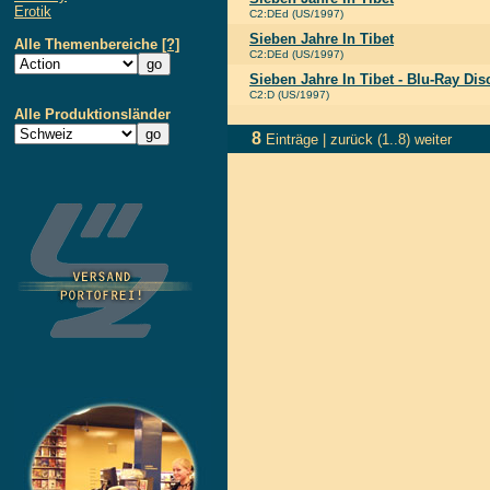
Erotik
C2:DEd (US/1997)
Sieben Jahre In Tibet
Alle Themenbereiche
[?]
C2:DEd (US/1997)
Sieben Jahre In Tibet - Blu-Ray Dis
C2:D (US/1997)
Alle Produktionsländer
8
Einträge |
zurück
(1..8)
weiter