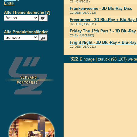
C1: (CN/2011)
Erotik
Frankenweenie - 3D Blu-Ray Disc
Alle Themenbereiche
[?]
C2:DEd (US/2012)
Freerunner - 3D Blu-Ray + Blu-Ray 
C2:DEd (US/2011)
Friday The 13th Part 3 - 3D Blu-Ray
Alle Produktionsländer
C0:Ee (US/1982)
Fright Night - 3D Blu-Ray + Blu-Ray
C2:DEd (US/2011)
322
Einträge |
zurück
(98..107)
weite