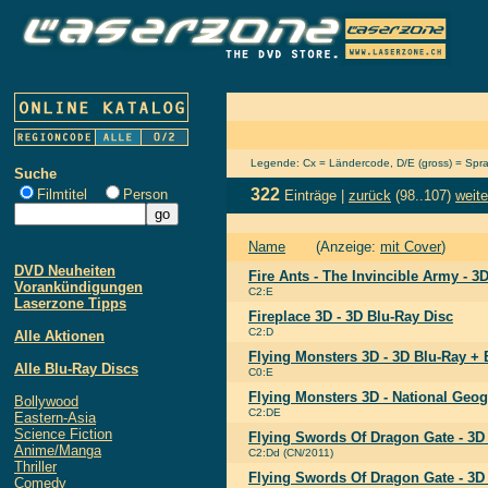
Legende: Cx = Ländercode, D/E (gross) = Sprach
Suche
322
Filmtitel
Person
Einträge |
zurück
(98..107)
weite
Name
(Anzeige:
mit Cover
)
DVD Neuheiten
Fire Ants - The Invincible Army - 3
Vorankündigungen
C2:E
Laserzone Tipps
Fireplace 3D - 3D Blu-Ray Disc
C2:D
Alle Aktionen
Flying Monsters 3D - 3D Blu-Ray + 
Alle Blu-Ray Discs
C0:E
Flying Monsters 3D - National Geog
Bollywood
C2:DE
Eastern-Asia
Science Fiction
Flying Swords Of Dragon Gate - 3D
Anime/Manga
C2:Dd (CN/2011)
Thriller
Flying Swords Of Dragon Gate - 3D
Comedy