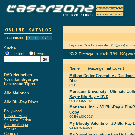
Legende: Cx = Ländercode, D/E (gross) = Sprach
Suche
322
Filmtitel
Person
Einträge |
zurück
(184..193)
weit
Name
(Anzeige:
mit Cover
)
DVD Neuheiten
Million Dollar Crocodile - Die Jagd
Vorankündigungen
Disc
Laserzone Tipps
C2:D
Monsters University - Ultimate Colle
Alle Aktionen
Ray + Blu-Ray + DVD
C0:Ee (US/2013)
Alle Blu-Ray Discs
Monsters, Inc. - 3D Blu-Ray + Blu-
Bollywood
Copy
Eastern-Asia
C0:Ee (US/2001)
Science Fiction
My Bloody Valentine - 3D Blu-Ray D
Anime/Manga
C2:DE (US/2008)
Thriller
Comedy
My Sweet Sexy Interactive Girl - Vo