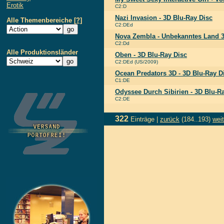
Erotik
C2:D
Nazi Invasion - 3D Blu-Ray Disc
Alle Themenbereiche
[?]
C2:DEd
Nova Zembla - Unbekanntes Land 3
C2:Dd
Alle Produktionsländer
Oben - 3D Blu-Ray Disc
C2:DEd (US/2009)
Ocean Predators 3D - 3D Blu-Ray D
C1:DE
Odyssee Durch Sibirien - 3D Blu-R
C2:DE
322
Einträge |
zurück
(184..193)
weit