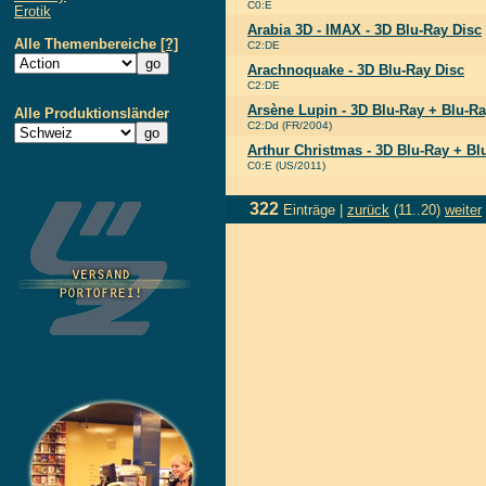
C0:E
Erotik
Arabia 3D - IMAX - 3D Blu-Ray Disc
Alle Themenbereiche
[?]
C2:DE
Arachnoquake - 3D Blu-Ray Disc
C2:DE
Arsène Lupin - 3D Blu-Ray + Blu-Ra
Alle Produktionsländer
C2:Dd (FR/2004)
Arthur Christmas - 3D Blu-Ray + B
C0:E (US/2011)
322
Einträge |
zurück
(11..20)
weiter