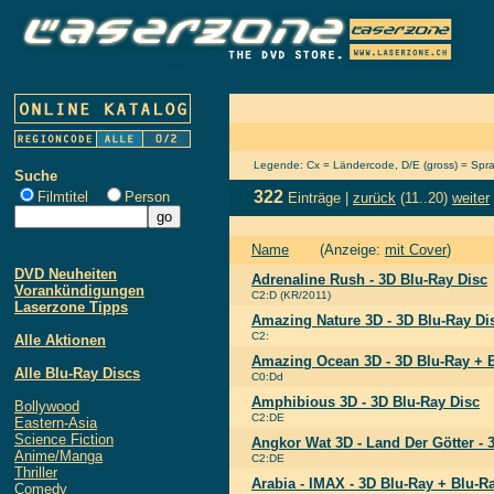
Legende: Cx = Ländercode, D/E (gross) = Sprach
Suche
322
Filmtitel
Person
Einträge |
zurück
(11..20)
weiter
Name
(Anzeige:
mit Cover
)
DVD Neuheiten
Adrenaline Rush - 3D Blu-Ray Disc
Vorankündigungen
C2:D (KR/2011)
Laserzone Tipps
Amazing Nature 3D - 3D Blu-Ray Di
C2:
Alle Aktionen
Amazing Ocean 3D - 3D Blu-Ray + B
Alle Blu-Ray Discs
C0:Dd
Amphibious 3D - 3D Blu-Ray Disc
Bollywood
C2:DE
Eastern-Asia
Science Fiction
Angkor Wat 3D - Land Der Götter - 
Anime/Manga
C2:DE
Thriller
Arabia - IMAX - 3D Blu-Ray + Blu-R
Comedy