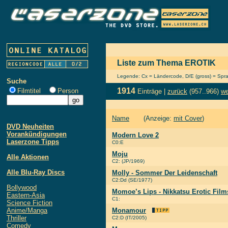
Liste zum Thema EROTIK
Legende: Cx = Ländercode, D/E (gross) = Sprach
Suche
1914
Filmtitel
Person
Einträge |
zurück
(957..966)
we
Name
(Anzeige:
mit Cover
)
DVD Neuheiten
Vorankündigungen
Modern Love 2
Laserzone Tipps
C0:E
Moju
Alle Aktionen
C2: (JP/1969)
Alle Blu-Ray Discs
Molly - Sommer Der Leidenschaft
C2:Dd (SE/1977)
Bollywood
Momoe’s Lips - Nikkatsu Erotic Film
Eastern-Asia
C1:
Science Fiction
Anime/Manga
Monamour
Thriller
C2:D (IT/2005)
Comedy