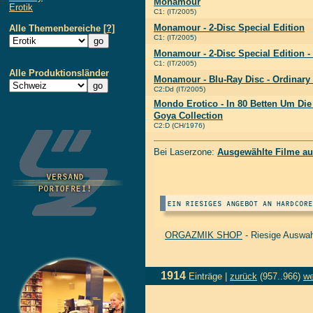
Monamour
Erotik
C1: (IT/2005)
Monamour - 2-Disc Special Edition
Alle Themenbereiche
[?]
C1: (IT/2005)
Monamour - 2-Disc Special Edition -
C1: (IT/2005)
Alle Produktionsländer
Monamour - Blu-Ray Disc - Ordinary
C2:Dd (IT/2005)
Mondo Erotico - In 80 Betten Um Die
Goya Collection
C2:D (CH/1976)
Bei Laserzone:
Ausgewählte Filme au
ORGAZMIK SHOP
- Riesige Auswah
1914
Einträge |
zurück
(957..966)
we