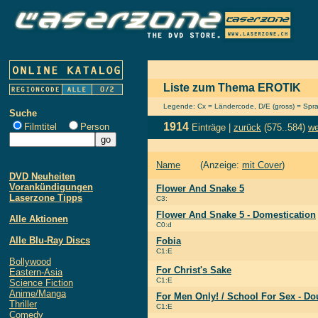
Liste zum Thema EROTIK
Legende: Cx = Ländercode, D/E (gross) = Sprach
Suche
1914
Filmtitel
Person
Einträge |
zurück
(575..584)
we
Name
(Anzeige:
mit Cover
)
DVD Neuheiten
Vorankündigungen
Flower And Snake 5
Laserzone Tipps
C3:
Flower And Snake 5 - Domestication
Alle Aktionen
C0:d
Alle Blu-Ray Discs
Fobia
C1:E
Bollywood
For Christ's Sake
Eastern-Asia
C1:E
Science Fiction
Anime/Manga
For Men Only! / School For Sex - Do
Thriller
C1:E
Comedy