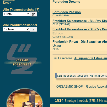
Forbidden Dreams
Erotik
Alle Themenbereiche
[?]
Forbidden Passion
C1:e (IT/1980)
Frankfurt Kaiserstrasse - Blu-Ray Dis
C2:D (DE/1981)
Alle Produktionsländer
Frankfurt Kaiserstrasse - Blu-Ray Di
Edition
C2:Dde (DE/1981)
Frankreich Privat - Die Sexuellen Ab
Uncut
C2:Dd
Bei Laserzone:
Ausgewählte Filme au
ORGAZMIK SHOP
- Riesige Auswah
1914
Einträge |
zurück
(575..584)
we