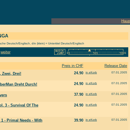
Haup
ANGA
he Deutsch/Englisch, d/e (klein) = Untertitel Deutsch/Englisch
weiter
Preis in CHF
Release Date
24.90
in eKorb
07.01.2005
 Zwei, Drei!
24.90
in eKorb
07.01.2005
mberMan Dreht Durch!
37.90
in eKorb
07.01.2005
vers
l. 3 - Survival Of The
24.90
in eKorb
07.01.2005
1 - Primal Needs - With
39.90
in eKorb
07.01.2005