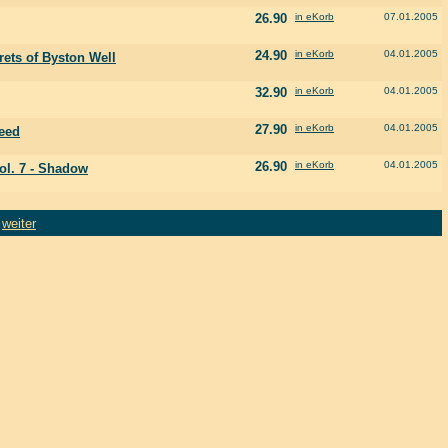
26.90
in eKorb
07.01.2005
24.90
in eKorb
04.01.2005
crets of Byston Well
32.90
in eKorb
04.01.2005
27.90
in eKorb
04.01.2005
Need
26.90
in eKorb
04.01.2005
Vol. 7 - Shadow
weiter