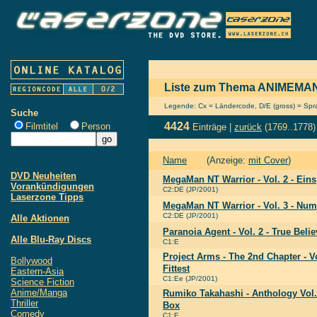
Liste zum Thema ANIMEM
Legende: Cx = Ländercode, D/E (gross) = Sprac
Suche
4424
Filmtitel
Person
Einträge |
zurück
(1769..1778)
Name
(Anzeige:
mit Cover
)
DVD Neuheiten
MegaMan NT Warrior - Vol. 2 - Eins,
Vorankündigungen
C2:DE (JP/2001)
Laserzone Tipps
MegaMan NT Warrior - Vol. 3 - Nu
C2:DE (JP/2001)
Alle Aktionen
Paranoia Agent - Vol. 2 - True Belie
Alle Blu-Ray Discs
C1:E
Project Arms - The 2nd Chapter - Vo
Bollywood
Fittest
Eastern-Asia
C1:Ee (JP/2001)
Science Fiction
Anime/Manga
Rumiko Takahashi - Anthology Vol. 
Thriller
Box
Comedy
C1:E