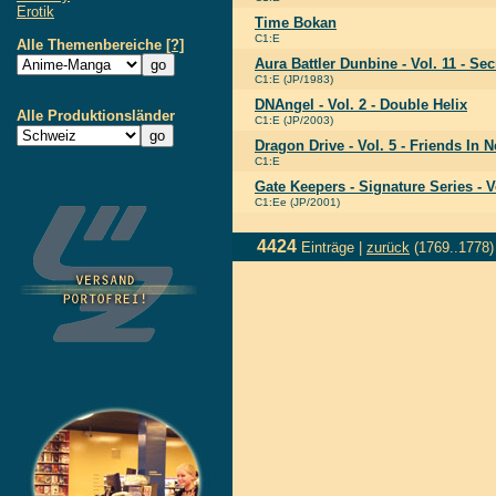
Erotik
Time Bokan
C1:E
Alle Themenbereiche
[?]
Aura Battler Dunbine - Vol. 11 - Se
C1:E (JP/1983)
DNAngel - Vol. 2 - Double Helix
Alle Produktionsländer
C1:E (JP/2003)
Dragon Drive - Vol. 5 - Friends In 
C1:E
Gate Keepers - Signature Series - 
C1:Ee (JP/2001)
4424
Einträge |
zurück
(1769..1778)