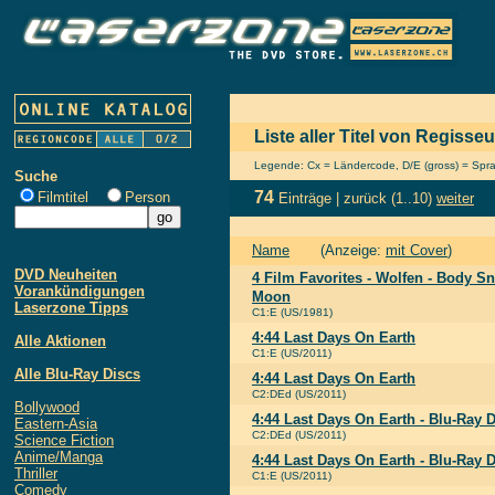
Liste aller Titel von Regisse
Legende: Cx = Ländercode, D/E (gross) = Sprach
Suche
74
Filmtitel
Person
Einträge |
zurück
(1..10)
weiter
Name
(Anzeige:
mit Cover
)
DVD Neuheiten
4 Film Favorites - Wolfen - Body S
Vorankündigungen
Moon
Laserzone Tipps
C1:E (US/1981)
4:44 Last Days On Earth
Alle Aktionen
C1:E (US/2011)
Alle Blu-Ray Discs
4:44 Last Days On Earth
C2:DEd (US/2011)
Bollywood
4:44 Last Days On Earth - Blu-Ray 
Eastern-Asia
C2:DEd (US/2011)
Science Fiction
Anime/Manga
4:44 Last Days On Earth - Blu-Ray 
Thriller
C1:E (US/2011)
Comedy