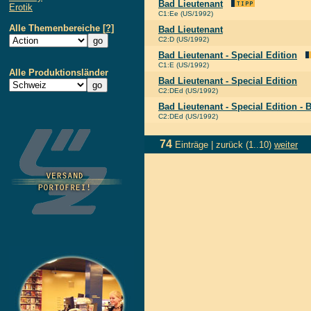
Bad Lieutenant
Erotik
C1:Ee (US/1992)
Alle Themenbereiche
[?]
Bad Lieutenant
C2:D (US/1992)
Bad Lieutenant - Special Edition
C1:E (US/1992)
Alle Produktionsländer
Bad Lieutenant - Special Edition
C2:DEd (US/1992)
Bad Lieutenant - Special Edition - 
C2:DEd (US/1992)
74
Einträge |
zurück
(1..10)
weiter