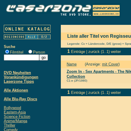
Liste aller Titel von Regis
Legende: Cx = Ländercode, D/E (gross) = Sprach
Suche
1
Einträge |
zurück
(1..1)
weiter
Filmtitel
Person
Name
(Anzeige:
mit Cover
)
Zoom In - Sex Apartments - The Nik
DVD Neuheiten
Collection
Vorankündigungen
C1:e (JP/1980)
Laserzone Tipps
Alle Aktionen
1
Einträge |
zurück
(1..1)
weiter
Alle Blu-Ray Discs
Bollywood
Eastern-Asia
Science Fiction
Anime/Manga
Thriller
Comedy