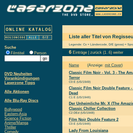
Liste aller Titel von Regiss
Legende: Cx = Ländercode, D/E (gross) = Sprac
Suche
6
Einträge |
zurück
(1..6)
weiter
Filmtitel
Person
Name
(Anzeige:
mit Cover
)
Classic Film Noir - Vol. 3 - The Am
DVD Neuheiten
Terror
Vorankündigungen
C0:E (US/1949)
Laserzone Tipps
Classic Film Noir Double Feature 
Alle Aktionen
Dead
C1:E (US/1946)
Alle Blu-Ray Discs
Der Unheimliche Mr. X (The Amazin
Classic Chiller Collection
Bollywood
C2:DEd (US/1948)
Eastern-Asia
Science Fiction
Film Noir Double Feature 2
Anime/Manga
C0:E (US/1946)
Thriller
Lady From Louisiana
Comedy