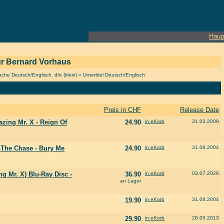
Haup
eur Bernard Vorhaus
he Deutsch/Englisch, d/e (klein) = Untertitel Deutsch/Englisch
Preis in CHF
Release Date
azing Mr. X - Reign Of
24.90
in eKorb
31.03.2009
- The Chase - Bury Me
24.90
in eKorb
31.08.2004
g Mr. X) Blu-Ray Disc -
36.90
in eKorb
03.07.2026
an Lager
19.90
in eKorb
31.08.2004
29.90
in eKorb
28.05.2013