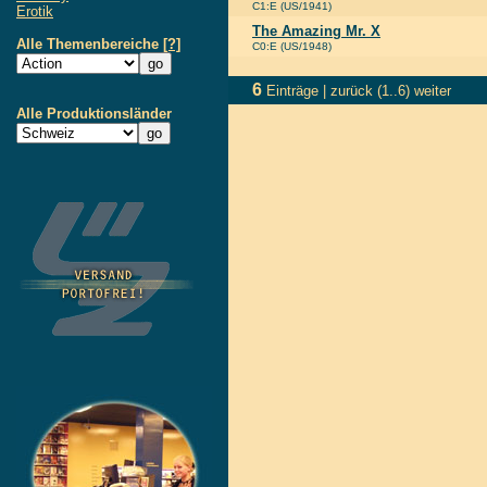
C1:E (US/1941)
Erotik
The Amazing Mr. X
Alle Themenbereiche
[?]
C0:E (US/1948)
6
Einträge |
zurück
(1..6)
weiter
Alle Produktionsländer