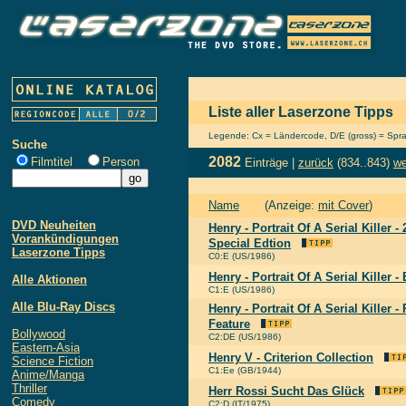
Liste aller Laserzone Tipps
Legende: Cx = Ländercode, D/E (gross) = Sprach
Suche
2082
Filmtitel
Person
Einträge |
zurück
(834..843)
we
Name
(Anzeige:
mit Cover
)
DVD Neuheiten
Henry - Portrait Of A Serial Killer -
Vorankündigungen
Special Edtion
Laserzone Tipps
C0:E (US/1986)
Henry - Portrait Of A Serial Killer -
Alle Aktionen
C1:E (US/1986)
Alle Blu-Ray Discs
Henry - Portrait Of A Serial Killer -
Feature
Bollywood
C2:DE (US/1986)
Eastern-Asia
Henry V - Criterion Collection
Science Fiction
C1:Ee (GB/1944)
Anime/Manga
Thriller
Herr Rossi Sucht Das Glück
Comedy
C2:D (IT/1975)