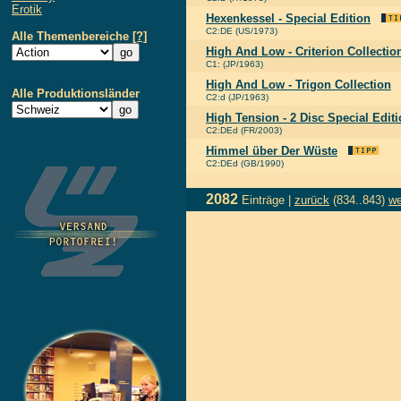
Erotik
Hexenkessel - Special Edition
C2:DE (US/1973)
Alle Themenbereiche
[?]
High And Low - Criterion Collectio
C1: (JP/1963)
High And Low - Trigon Collection
Alle Produktionsländer
C2:d (JP/1963)
High Tension - 2 Disc Special Edit
C2:DEd (FR/2003)
Himmel über Der Wüste
C2:DEd (GB/1990)
2082
Einträge |
zurück
(834..843)
we