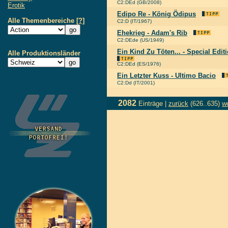
C2:DEd (GB/2008)
Erotik
Edipo Re - König Ödipus
Alle Themenbereiche
[?]
C2:D (IT/1967)
Ehekrieg - Adam's Rib
C2:DEde (US/1949)
Ein Kind Zu Töten... - Special Edi
Alle Produktionsländer
C2:DEd (ES/1976)
Ein Letzter Kuss - Ultimo Bacio
C2:Dd (IT/2001)
2082
Einträge |
zurück
(626..635)
we