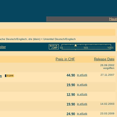
Haup
he Deutsch/Englisch, d/e (klein) = Untertitel Deutsch/Englisch
iter
Preis in CHF
Release Date
26.09.2002
vergriffen
44.90
in eKorb
27.11.2007
on
19.90
in eKorb
12.90
in eKorb
19.90
in eKorb
14.02.2003
24.90
in eKorb
23.03.2009