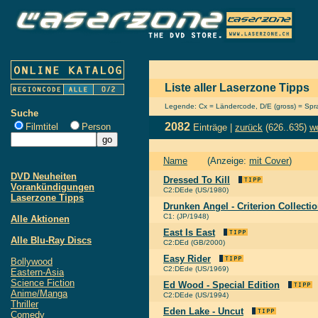
Liste aller Laserzone Tipps
Legende: Cx = Ländercode, D/E (gross) = Sprac
Suche
2082
Filmtitel
Person
Einträge |
zurück
(626..635)
we
Name
(Anzeige:
mit Cover
)
DVD Neuheiten
Dressed To Kill
Vorankündigungen
C2:DEde (US/1980)
Laserzone Tipps
Drunken Angel - Criterion Collecti
C1: (JP/1948)
Alle Aktionen
East Is East
Alle Blu-Ray Discs
C2:DEd (GB/2000)
Easy Rider
Bollywood
C2:DEde (US/1969)
Eastern-Asia
Science Fiction
Ed Wood - Special Edition
Anime/Manga
C2:DEde (US/1994)
Thriller
Eden Lake - Uncut
Comedy