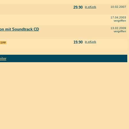
29.90
in eKorb
10.02.2007
17.04.2003
vergriffen
13.02.2009
tion mit Soundtrack CD
vergriffen
19.90
in eKorb
iter