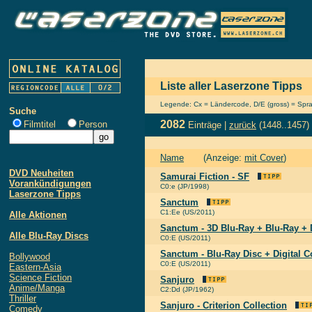
Liste aller Laserzone Tipps
Legende: Cx = Ländercode, D/E (gross) = Sprach
Suche
2082
Filmtitel
Person
Einträge |
zurück
(1448..1457)
Name
(Anzeige:
mit Cover
)
DVD Neuheiten
Samurai Fiction - SF
Vorankündigungen
C0:e (JP/1998)
Laserzone Tipps
Sanctum
C1:Ee (US/2011)
Alle Aktionen
Sanctum - 3D Blu-Ray + Blu-Ray + 
Alle Blu-Ray Discs
C0:E (US/2011)
Sanctum - Blu-Ray Disc + Digital 
Bollywood
C0:E (US/2011)
Eastern-Asia
Science Fiction
Sanjuro
Anime/Manga
C2:Dd (JP/1962)
Thriller
Sanjuro - Criterion Collection
Comedy