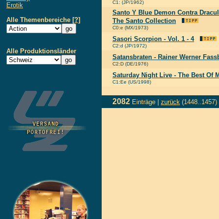
C1: (JP/1962)
Erotik
Santo Y Blue Demon Contra Dracul
Alle Themenbereiche
[?]
The Santo Collection
C0:e (MX/1973)
Sasori Scorpion - Vol. 1 - 4
C2:d (JP/1972)
Alle Produktionsländer
Satansbraten - Rainer Werner Fass
C2:D (DE/1976)
Saturday Night Live - The Best Of 
C1:Ee (US/1998)
2082
Einträge |
zurück
(1448..1457)