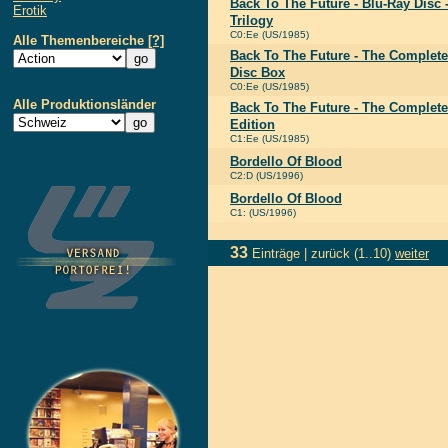
Back To The Future - Blu-Ray Disc 
Erotik
Trilogy
C0:Ee (US/1985)
Alle Themenbereiche
[?]
Back To The Future - The Complet
Disc Box
C0:Ee (US/1985)
Alle Produktionsländer
Back To The Future - The Complete 
Edition
C1:Ee (US/1985)
Bordello Of Blood
C2:D (US/1996)
Bordello Of Blood
C1: (US/1996)
33
Einträge |
zurück
(1..10)
weiter