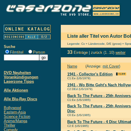
Liste aller Titel von Autor B
Legende: Cx = Ländercode, D/E (gross) = Sprach
Suche
33
Filmtitel
Person
Einträge |
zurück
(1..10)
weiter
Name
(Anzeige:
mit Cover
)
DVD Neuheiten
1941 - Collector's Edition
Vorankündigungen
C1:Ee (US/1979)
Laserzone Tipps
1941 - Wo Bitte Geht's Nach Hollyw
C2:DEd (US/1979)
Alle Aktionen
Back To The Future - 25th Annivers
Alle Blu-Ray Discs
C1:Ee (US/1985)
Back To The Future - 25th Annivers
Bollywood
Disc
Eastern-Asia
C0:Ee (US/1985)
Science Fiction
Anime/Manga
Back To The Future - 4 Disc Ultima
Thriller
C2:E (US/1985)
Comedy