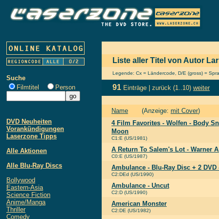
Liste aller Titel von Autor L
Legende: Cx = Ländercode, D/E (gross) = Sprach
Suche
91
Filmtitel
Person
Einträge |
zurück
(1..10)
weiter
Name
(Anzeige:
mit Cover
)
DVD Neuheiten
4 Film Favorites - Wolfen - Body S
Vorankündigungen
Moon
Laserzone Tipps
C1:E (US/1981)
A Return To Salem's Lot - Warner A
Alle Aktionen
C0:E (US/1987)
Alle Blu-Ray Discs
Ambulance - Blu-Ray Disc + 2 DVD
C2:DEd (US/1990)
Bollywood
Ambulance - Uncut
Eastern-Asia
C2:D (US/1990)
Science Fiction
Anime/Manga
American Monster
Thriller
C2:DE (US/1982)
Comedy