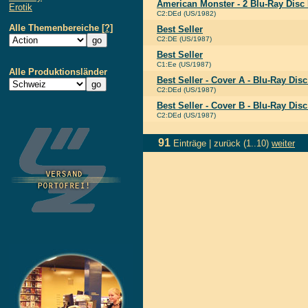
American Monster - 2 Blu-Ray Dis
Erotik
C2:DEd (US/1982)
Alle Themenbereiche
[?]
Best Seller
C2:DE (US/1987)
Best Seller
C1:Ee (US/1987)
Alle Produktionsländer
Best Seller - Cover A - Blu-Ray Di
C2:DEd (US/1987)
Best Seller - Cover B - Blu-Ray Di
C2:DEd (US/1987)
91
Einträge |
zurück
(1..10)
weiter