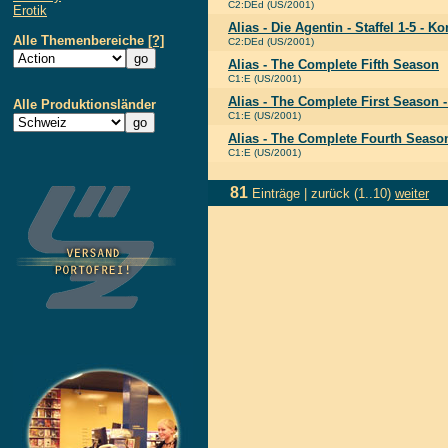
C2:DEd (US/2001)
Erotik
Alias - Die Agentin - Staffel 1-5 - K
Alle Themenbereiche
[?]
C2:DEd (US/2001)
Alias - The Complete Fifth Season
C1:E (US/2001)
Alias - The Complete First Season -
Alle Produktionsländer
C1:E (US/2001)
Alias - The Complete Fourth Seaso
C1:E (US/2001)
81
Einträge |
zurück
(1..10)
weiter