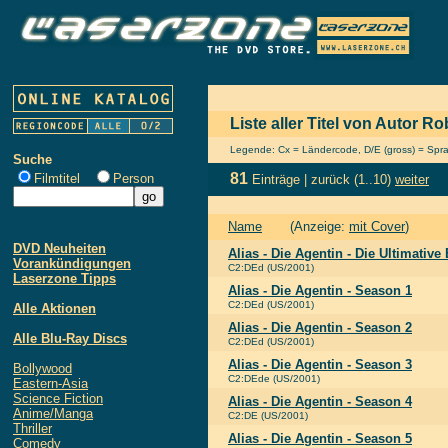
Liste aller Titel von Autor Ro
Legende: Cx = Ländercode, D/E (gross) = Sprach
Suche
81
Filmtitel
Person
Einträge |
zurück
(1..10)
weiter
Name
(Anzeige:
mit Cover
)
DVD Neuheiten
Alias - Die Agentin - Die Ultimative
Vorankündigungen
C2:DEd (US/2001)
Laserzone Tipps
Alias - Die Agentin - Season 1
C2:DEd (US/2001)
Alle Aktionen
Alias - Die Agentin - Season 2
Alle Blu-Ray Discs
C2:DEd (US/2001)
Alias - Die Agentin - Season 3
Bollywood
C2:DEde (US/2001)
Eastern-Asia
Science Fiction
Alias - Die Agentin - Season 4
Anime/Manga
C2:DE (US/2001)
Thriller
Alias - Die Agentin - Season 5
Comedy