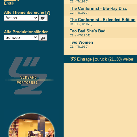
C2: (IT/1970)
Erotik
The Conformist - Blu-Ray Disc
Alle Themenbereiche
[?]
C2: (IT/1970)
The Conformist - Extended Edition
C1:Ee (IT/1970)
Too Bad She's Bad
Alle Produktionsländer
C1:e (IT/1954)
Two Women
C1: (IT/1960)
33
Einträge |
zurück
(21..30)
weiter