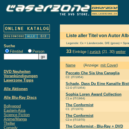
Liste aller Titel von Autor Al
Legende: Cx = Ländercode, D/E (gross) = Sprach
Suche
33
Filmtitel
Person
Einträge |
zurück
(21..30)
weiter
Name
(Anzeige:
mit Cover
)
DVD Neuheiten
Peccato Che Sia Una Canaglia
Vorankündigungen
C2: (IT/1954)
Laserzone Tipps
Schade, Dass Du Eine Kanaille Bist
C2:D (IT/1954)
Alle Aktionen
Sophia Loren Award Collection
Alle Blu-Ray Discs
C1:e (IT/1964)
The Conformist
Bollywood
C1: (IT/1970)
Eastern-Asia
Science Fiction
The Conformist
Anime/Manga
C2:e (IT/1970)
Thriller
The Conformist - Blu-Ray + DVD
Comedy