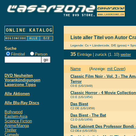
Liste aller Titel von Autor C
Legende: Cx = Ländercode, D/E (gross) = Sprac
Suche
35
Filmtitel
Person
Einträge |
zurück
(1..10)
weiter
Name
(Anzeige:
mit Cover
)
DVD Neuheiten
Classic Film Noir - Vol. 3 - The Am
Vorankündigungen
Terror
Laserzone Tipps
C0:E (US/1949)
Classic Horror - 4 Movie Collection
Alle Aktionen
C0:E (US/1954)
Alle Blu-Ray Discs
Das Biest
C2:DE (US/1959)
Bollywood
Das Biest - The Bat
Eastern-Asia
C2:D (US/1959)
Science Fiction
Anime/Manga
Das Kabinett Des Professor Bondi
Thriller
C2:DEd (US/1953)
Comedy