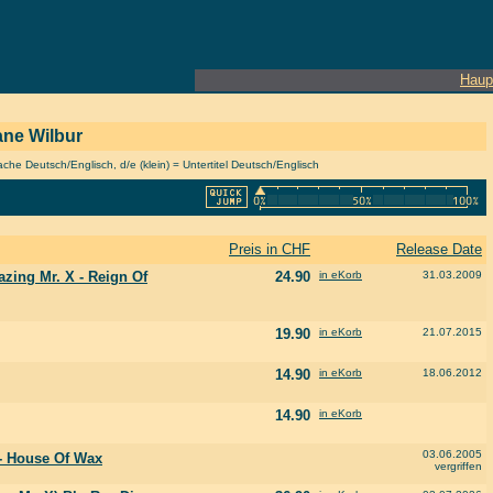
Haup
rane Wilbur
he Deutsch/Englisch, d/e (klein) = Untertitel Deutsch/Englisch
Preis in CHF
Release Date
azing Mr. X - Reign Of
24.90
in eKorb
31.03.2009
19.90
in eKorb
21.07.2015
14.90
in eKorb
18.06.2012
14.90
in eKorb
03.06.2005
 - House Of Wax
vergriffen