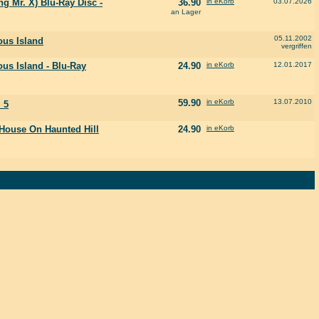
g Mr. X) Blu-Ray Disc -
36.90
in eKorb
03.07.2026
an Lager
05.11.2002
ous Island
vergriffen
ous Island - Blu-Ray
24.90
in eKorb
12.01.2017
59.90
in eKorb
13.07.2010
 5
- House On Haunted Hill
24.90
in eKorb