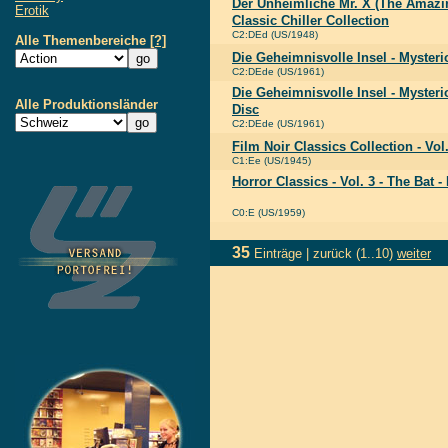
Der Unheimliche Mr. X (The Amazin
Erotik
Classic Chiller Collection
C2:DEd (US/1948)
Alle Themenbereiche
[?]
Die Geheimnisvolle Insel - Mysteri
C2:DEde (US/1961)
Die Geheimnisvolle Insel - Mysteri
Alle Produktionsländer
Disc
C2:DEde (US/1961)
Film Noir Classics Collection - Vol.
C1:Ee (US/1945)
Horror Classics - Vol. 3 - The Bat 
C0:E (US/1959)
35
Einträge |
zurück
(1..10)
weiter