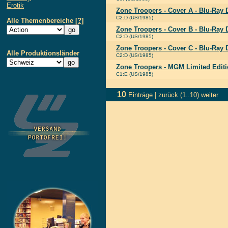
Erotik
Zone Troopers - Cover A - Blu-Ray
C2:D (US/1985)
Alle Themenbereiche
[?]
Zone Troopers - Cover B - Blu-Ray
C2:D (US/1985)
Zone Troopers - Cover C - Blu-Ray
Alle Produktionsländer
C2:D (US/1985)
Zone Troopers - MGM Limited Editi
C1:E (US/1985)
10
Einträge |
zurück
(1..10)
weiter