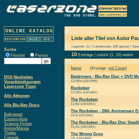
Liste aller Titel von Autor P
Legende: Cx = Ländercode, D/E (gross) = Sprach
Suche
10
Einträge |
zurück
(1..10)
weiter
Filmtitel
Person
Name
(Anzeige:
mit Cover
)
Destroyers - Blu-Ray Disc + DVD M
DVD Neuheiten
C2:DEd (US/1986)
Vorankündigungen
Laserzone Tipps
Rocketeer
C2:DEe (US/1991)
Alle Aktionen
The Rocketeer
C1:Ee (US/1991)
Alle Blu-Ray Discs
The Rocketeer - 20th Anniversary Ed
Bollywood
C0:E (US/1991)
Eastern-Asia
The Rocketeer - Blu-Ray Disc Steel
Science Fiction
C2:Ee (US/1991)
Anime/Manga
Thriller
The Wrong Guys
Comedy
C0: (US/1988)