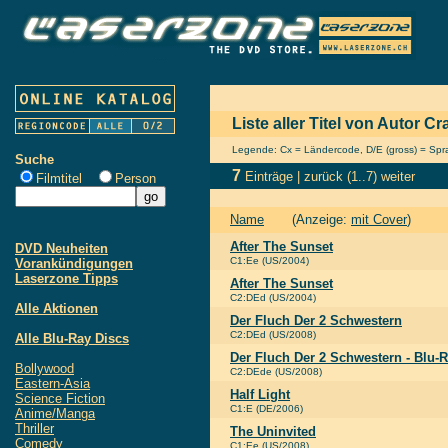
Liste aller Titel von Autor 
Legende: Cx = Ländercode, D/E (gross) = Sprac
Suche
7
Einträge |
zurück
(1..7)
weiter
Filmtitel
Person
Name
(Anzeige:
mit Cover
)
After The Sunset
DVD Neuheiten
C1:Ee (US/2004)
Vorankündigungen
Laserzone Tipps
After The Sunset
C2:DEd (US/2004)
Alle Aktionen
Der Fluch Der 2 Schwestern
C2:DEd (US/2008)
Alle Blu-Ray Discs
Der Fluch Der 2 Schwestern - Blu-
Bollywood
C2:DEde (US/2008)
Eastern-Asia
Half Light
Science Fiction
C1:E (DE/2006)
Anime/Manga
Thriller
The Uninvited
Comedy
C1:Ee (US/2008)