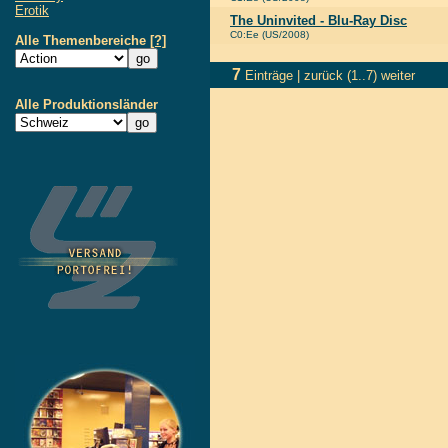
Erotik
The Uninvited - Blu-Ray Disc
C0:Ee (US/2008)
Alle Themenbereiche
[?]
7
Einträge |
zurück
(1..7)
weiter
Alle Produktionsländer