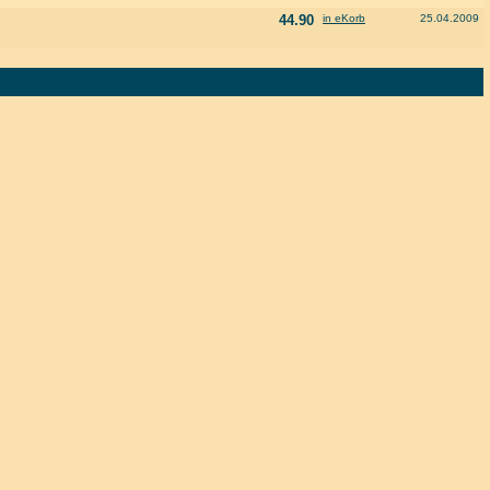
44.90
in eKorb
25.04.2009