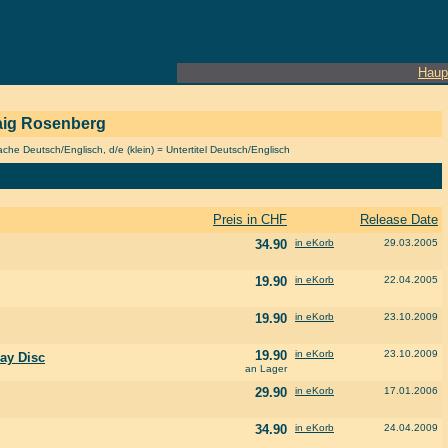
Haup
Craig Rosenberg
he Deutsch/Englisch, d/e (klein) = Untertitel Deutsch/Englisch
Preis in CHF
Release Date
34.90
in eKorb
29.03.2005
19.90
in eKorb
22.04.2005
19.90
in eKorb
23.10.2009
19.90
in eKorb
23.10.2009
Ray Disc
an Lager
29.90
in eKorb
17.01.2006
34.90
in eKorb
24.04.2009