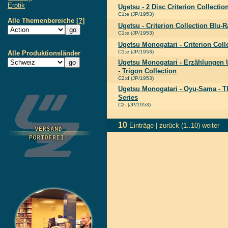
Erotik
Ugetsu - 2 Disc Criterion Collectio
C1:e (JP/1953)
Alle Themenbereiche
[?]
Ugetsu - Criterion Collection Blu-R
C1:e (JP/1953)
Ugetsu Monogatari - Criterion Coll
C1:e (JP/1953)
Alle Produktionsländer
Ugetsu Monogatari - Erzählunge
- Trigon Collection
C2:d (JP/1953)
Ugetsu Monogatari - Oyu-Sama - T
Series
C2: (JP/1953)
10
Einträge |
zurück
(1..10)
weiter