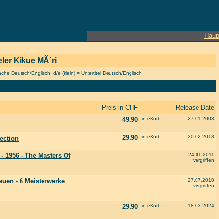
Haup
ieler Kikue MÃ´ri
he Deutsch/Englisch, d/e (klein) = Untertitel Deutsch/Englisch
Preis in CHF
Release Date
49.90
in eKorb
27.01.2003
29.90
in eKorb
20.02.2018
lection
 - 1956 - The Masters Of
24.01.2011
vergriffen
auen - 6 Meisterwerke
27.07.2010
vergriffen
n
29.90
in eKorb
18.03.2024