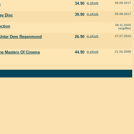
34.90
in eKorb
06.06.2017
n
39.90
in eKorb
06.06.2017
ay Disc
08.11.2005
ection
vergriffen
n Unter Dem Regenmond
26.90
in eKorb
27.07.2010
he Masters Of Cinema
44.90
in eKorb
21.04.2008