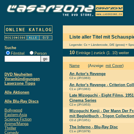
Liste aller Titel mit Schausp
Legende: Cx = Ländercode, D/E (gross) = Sprac
Suche
10
Einträge |
zurück
(1..10)
weiter
Filmtitel
Person
Name
(Anzeige:
mit Cover
)
An Actor's Revenge
DVD Neuheiten
C2:e (JP/1963)
Vorankündigungen
Laserzone Tipps
An Actor's Revenge - Criterion Col
C1:e (JP/1963)
Alle Aktionen
Late Mizoguchi - Eight Films, 1951
Cinema Series
Alle Blu-Ray Discs
C2:e (JP/1953)
Bollywood
Mizoguchi Kenji - Der Mann Der Fr
Eastern-Asia
mit Begleitbuch - Trigon Collectio
Science Fiction
C0:d (JP/1951)
Anime/Manga
The Inferno - Blu-Ray Disc
Thriller
C1:e (JP/1979)
Comedy