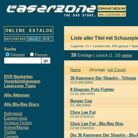
Liste aller Titel mit Schausp
Legende: Cx = Ländercode, D/E (gross) = Sprach
Suche
38
Filmtitel
Person
Einträge |
zurück
(1..10)
weiter
Name
(Anzeige:
mit Cover
)
DVD Neuheiten
36 Kammern Der Shaolin - Trilogie
Vorankündigungen
C2:D (HK/1985)
Laserzone Tipps
8 Diagram Pole Fighter
C1:Ee (HK/1983)
Alle Aktionen
Burger Cop
Alle Blu-Ray Discs
C1: (HK/1994)
Choy Lee Fut
Bollywood
C2:Dd (CN/2011)
Eastern-Asia
Science Fiction
Choy Lee Fut - Blu-Ray Disc
Anime/Manga
C2:Dd (CN/2011)
Thriller
Die 36 Kammern Der Shaolin - Blu-
Comedy