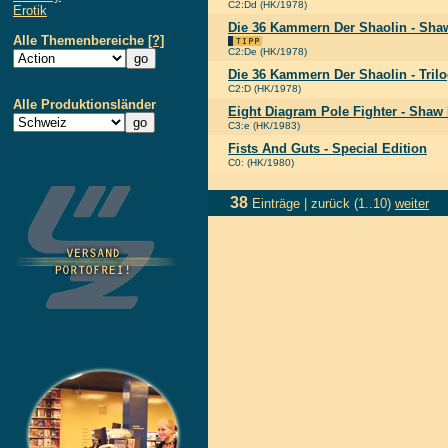
C2:Dd (HK/1978)
Erotik
Die 36 Kammern Der Shaolin - Shaw
Alle Themenbereiche
[?]
C2:De (HK/1978)
Die 36 Kammern Der Shaolin - Trilo
C2:D (HK/1978)
Alle Produktionsländer
Eight Diagram Pole Fighter - Shaw 
C3:e (HK/1983)
Fists And Guts - Special Edition
C0: (HK/1980)
38
Einträge |
zurück
(1..10)
weiter