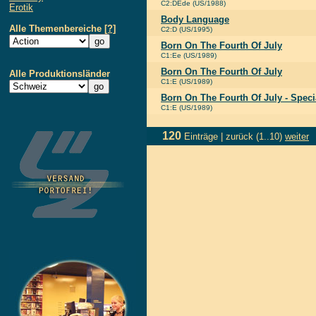
C2:DEde (US/1988)
Erotik
Body Language
Alle Themenbereiche
[?]
C2:D (US/1995)
Born On The Fourth Of July
C1:Ee (US/1989)
Born On The Fourth Of July
Alle Produktionsländer
C1:E (US/1989)
Born On The Fourth Of July - Speci
C1:E (US/1989)
120
Einträge |
zurück
(1..10)
weiter