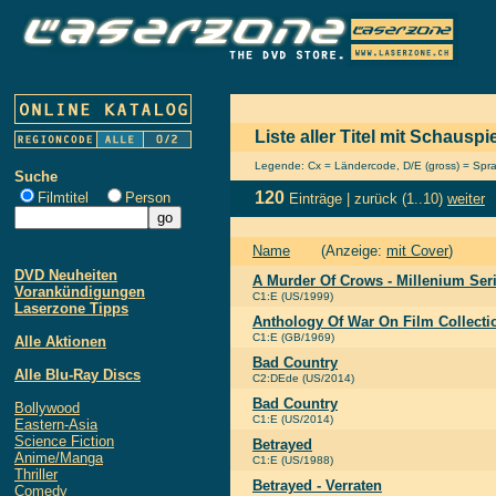
Liste aller Titel mit Schausp
Legende: Cx = Ländercode, D/E (gross) = Sprach
Suche
120
Filmtitel
Person
Einträge |
zurück
(1..10)
weiter
Name
(Anzeige:
mit Cover
)
DVD Neuheiten
A Murder Of Crows - Millenium Ser
Vorankündigungen
C1:E (US/1999)
Laserzone Tipps
Anthology Of War On Film Collecti
C1:E (GB/1969)
Alle Aktionen
Bad Country
Alle Blu-Ray Discs
C2:DEde (US/2014)
Bad Country
Bollywood
C1:E (US/2014)
Eastern-Asia
Science Fiction
Betrayed
Anime/Manga
C1:E (US/1988)
Thriller
Betrayed - Verraten
Comedy