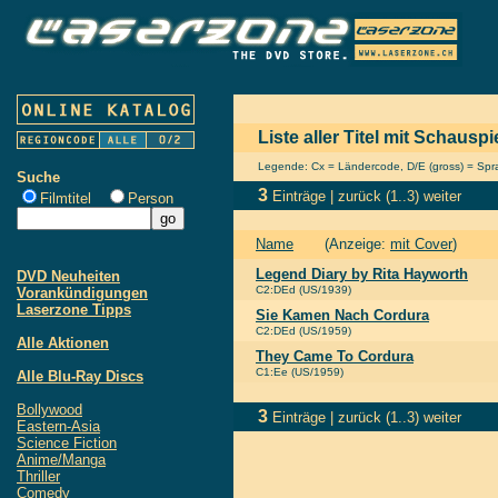
Liste aller Titel mit Schausp
Legende: Cx = Ländercode, D/E (gross) = Sprac
Suche
3
Einträge |
zurück
(1..3)
weiter
Filmtitel
Person
Name
(Anzeige:
mit Cover
)
Legend Diary by Rita Hayworth
DVD Neuheiten
C2:DEd (US/1939)
Vorankündigungen
Laserzone Tipps
Sie Kamen Nach Cordura
C2:DEd (US/1959)
Alle Aktionen
They Came To Cordura
C1:Ee (US/1959)
Alle Blu-Ray Discs
Bollywood
3
Einträge |
zurück
(1..3)
weiter
Eastern-Asia
Science Fiction
Anime/Manga
Thriller
Comedy