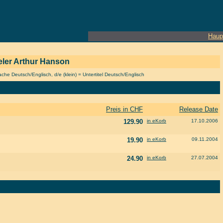
Haup
ieler Arthur Hanson
he Deutsch/Englisch, d/e (klein) = Untertitel Deutsch/Englisch
Preis in CHF
Release Date
129.90
in eKorb
17.10.2006
19.90
in eKorb
09.11.2004
24.90
in eKorb
27.07.2004