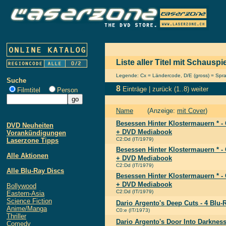
Liste aller Titel mit Schauspi
Legende: Cx = Ländercode, D/E (gross) = Sprach
Suche
8
Einträge |
zurück
(1..8)
weiter
Filmtitel
Person
Name
(Anzeige:
mit Cover
)
Besessen Hinter Klostermauern * - 
DVD Neuheiten
+ DVD Mediabook
Vorankündigungen
C2:Dd (IT/1979)
Laserzone Tipps
Besessen Hinter Klostermauern * - 
Alle Aktionen
+ DVD Mediabook
C2:Dd (IT/1979)
Alle Blu-Ray Discs
Besessen Hinter Klostermauern * - 
+ DVD Mediabook
Bollywood
C2:Dd (IT/1979)
Eastern-Asia
Science Fiction
Dario Argento's Deep Cuts - 4 Blu-
Anime/Manga
C0:e (IT/1973)
Thriller
Dario Argento's Door Into Darknes
Comedy