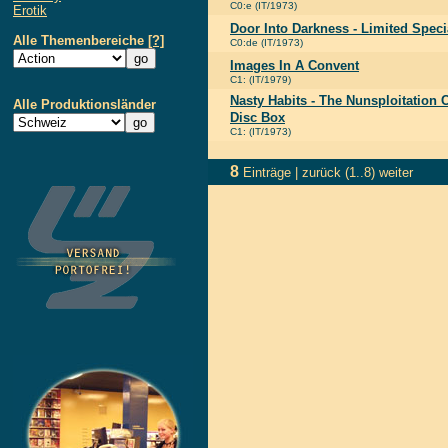
C0:e (IT/1973)
Erotik
Door Into Darkness - Limited Speci
Alle Themenbereiche
[?]
C0:de (IT/1973)
Images In A Convent
C1: (IT/1979)
Nasty Habits - The Nunsploitation C
Alle Produktionsländer
Disc Box
C1: (IT/1973)
8
Einträge |
zurück
(1..8)
weiter