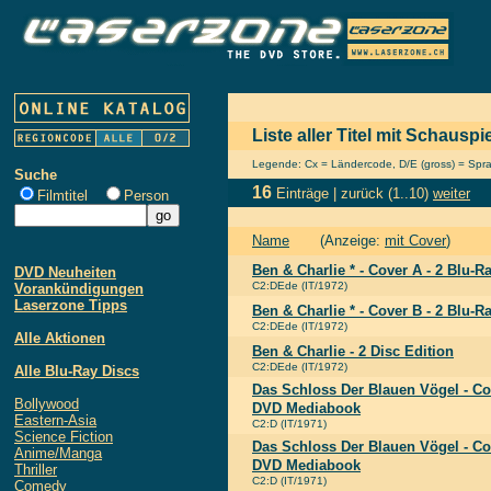
Liste aller Titel mit Schauspi
Legende: Cx = Ländercode, D/E (gross) = Sprach
Suche
16
Einträge |
zurück
(1..10)
weiter
Filmtitel
Person
Name
(Anzeige:
mit Cover
)
Ben & Charlie * - Cover A - 2 Blu-
DVD Neuheiten
C2:DEde (IT/1972)
Vorankündigungen
Laserzone Tipps
Ben & Charlie * - Cover B - 2 Blu-
C2:DEde (IT/1972)
Alle Aktionen
Ben & Charlie - 2 Disc Edition
C2:DEde (IT/1972)
Alle Blu-Ray Discs
Das Schloss Der Blauen Vögel - Co
Bollywood
DVD Mediabook
Eastern-Asia
C2:D (IT/1971)
Science Fiction
Das Schloss Der Blauen Vögel - Co
Anime/Manga
DVD Mediabook
Thriller
C2:D (IT/1971)
Comedy