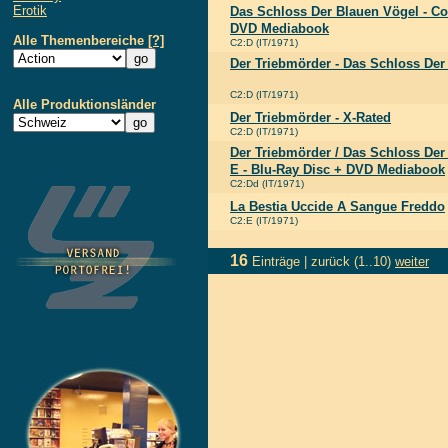
Erotik
Das Schloss Der Blauen Vögel - Co
DVD Mediabook
Alle Themenbereiche
[?]
C2:D (IT/1971)
Der Triebmörder - Das Schloss Der
C2:D (IT/1971)
Alle Produktionsländer
Der Triebmörder - X-Rated
C2:D (IT/1971)
Der Triebmörder / Das Schloss Der
E - Blu-Ray Disc + DVD Mediabook
C2:Dd (IT/1971)
La Bestia Uccide A Sangue Freddo
C2:E (IT/1971)
16
Einträge |
zurück
(1..10)
weiter