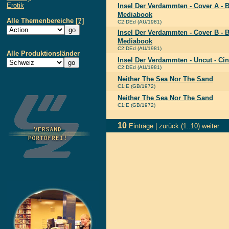
Erotik
Insel Der Verdammten - Cover A - 
Mediabook
Alle Themenbereiche
[?]
C2:DEd (AU/1981)
Insel Der Verdammten - Cover B - 
Mediabook
C2:DEd (AU/1981)
Alle Produktionsländer
Insel Der Verdammten - Uncut - Ci
C2:DEd (AU/1981)
Neither The Sea Nor The Sand
C1:E (GB/1972)
Neither The Sea Nor The Sand
C1:E (GB/1972)
10
Einträge |
zurück
(1..10)
weiter