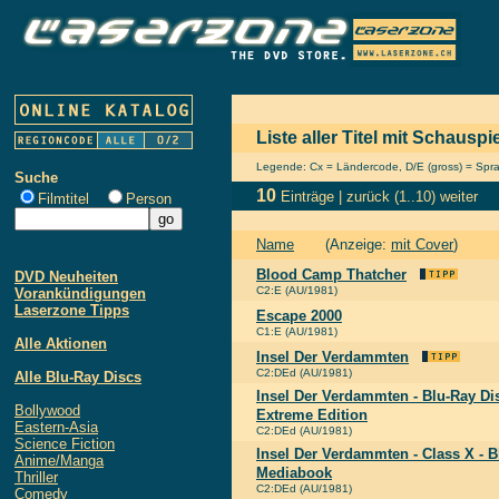
Liste aller Titel mit Schauspi
Legende: Cx = Ländercode, D/E (gross) = Sprach
Suche
10
Einträge |
zurück
(1..10)
weiter
Filmtitel
Person
Name
(Anzeige:
mit Cover
)
Blood Camp Thatcher
DVD Neuheiten
C2:E (AU/1981)
Vorankündigungen
Laserzone Tipps
Escape 2000
C1:E (AU/1981)
Alle Aktionen
Insel Der Verdammten
C2:DEd (AU/1981)
Alle Blu-Ray Discs
Insel Der Verdammten - Blu-Ray Di
Bollywood
Extreme Edition
Eastern-Asia
C2:DEd (AU/1981)
Science Fiction
Insel Der Verdammten - Class X - 
Anime/Manga
Mediabook
Thriller
C2:DEd (AU/1981)
Comedy