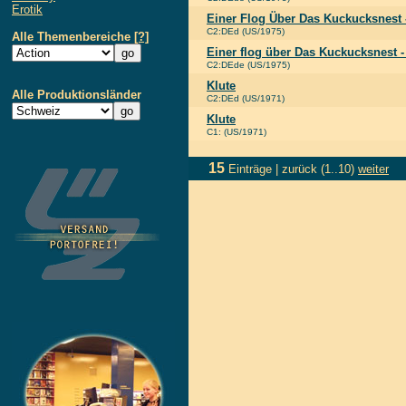
Erotik
Einer Flog Über Das Kuckucksnest -
C2:DEd (US/1975)
Alle Themenbereiche
[?]
Einer flog über Das Kuckucksnest 
C2:DEde (US/1975)
Klute
Alle Produktionsländer
C2:DEd (US/1971)
Klute
C1: (US/1971)
15
Einträge |
zurück
(1..10)
weiter