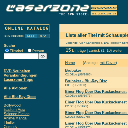
Liste aller Titel mit Schausp
Legende: Cx = Ländercode, D/E (gross) = Sprach
Suche
15
Einträge |
zurück
(1..10)
weiter
Filmtitel
Person
Name
(Anzeige:
mit Cover
)
Brubaker
DVD Neuheiten
C2:DEde (US/1980)
Vorankündigungen
Laserzone Tipps
Brubaker - Blu-Ray Disc
C0:E (US/1980)
Alle Aktionen
Einer Flog Über Das Kuckucksnest
C2:DEde (US/1975)
Alle Blu-Ray Discs
Einer Flog Über Das Kuckucksnest 
Bollywood
C2:DE (US/1975)
Eastern-Asia
Einer Flog Über Das Kuckucksnest 
Science Fiction
C2:DEd (US/1975)
Anime/Manga
Thriller
Einer Flog Über Das Kuckucksnest -
Comedy
C2:DEde (US/1975)